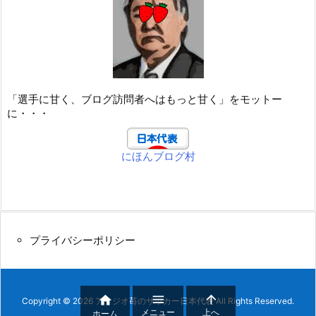
「選手に甘く、ブログ訪問者へはもっと甘く」をモットー
に・・・
にほんブログ村
プライバシーポリシー



Copyright ©
2026
アマジオ苺のサッカー日本代表
All Rights Reserved.
メニュー
上へ
ホーム