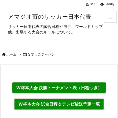

Feedly
RSS
アマジオ苺のサッカー日本代表

サッカー日本代表の試合日程や選手、ワールドカップ

他、出場する大会のルールについて。
メニュ

サイド

ホーム
>

なでしこジャパン

前へ

次へ

W杯本大会 決勝トーナメント表（日程つき）
検索
W杯本大会 試合日程＆テレビ放送予定一覧