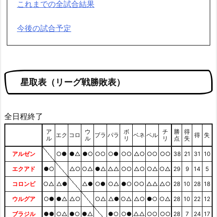
これまでの全試合結果
今後の試合予定
星取表（リーグ戦勝敗表）
全日程終了
ア
ウ
ボ
チ
勝
得
エク
コロ
ブラ
パラ
ベネ
ペル
得
失
ル
ル
リ
リ
点
失
アルゼン
○●
●△
●○
○○
○●
○○
△○
○○
○○
38
21
31
10
エクアド
●○
△○
○△
●△
△△
○○
△○
○△
○△
29
9
14
5
コロンビ
○△
△●
△●
○●
○△
●○
○○
△△
△○
28
10
28
18
ウルグア
○●
●△
△○
○△
△●
○△
△○
●○
○△
28
10
22
12
ブラジル
●●
○△
●○
●△
●○
○●
△△
○○
○○
28
7
24
17