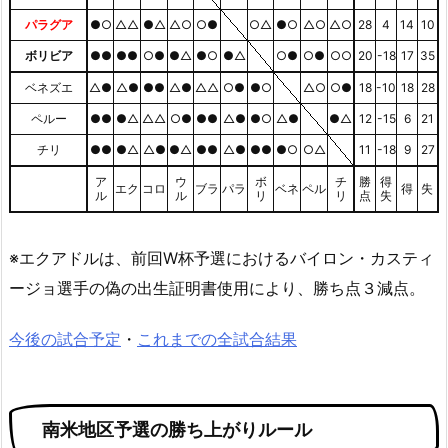
パラグア
●○
△△
●△
△○
○●
○△
●○
△○
△○
28
4
14
10
ボリビア
●●
●●
○●
●△
●○
●△
○●
○●
○○
20
-18
17
35
ベネズエ
△●
△●
●●
△●
△△
○●
●○
△○
○●
18
-10
18
28
ペルー
●●
●△
△△
○●
●●
△●
●○
△●
●△
12
-15
6
21
チリ
●●
●△
△●
●△
●●
△●
●●
●○
○△
11
-18
9
27
ア
ウ
ボ
チ
勝
得
エク
コロ
ブラ
パラ
ベネ
ペル
得
失
ル
ル
リ
リ
点
失
※エクアドルは、前回W杯予選におけるバイロン・カスティ
ージョ選手の偽の出生証明書使用により、勝ち点３減点。
今後の試合予定
・
これまでの全試合結果
南米地区予選の勝ち上がりルール