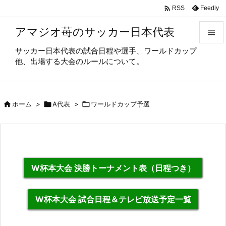

Feedly
RSS
アマジオ苺のサッカー日本代表

サッカー日本代表の試合日程や選手、ワールドカップ

他、出場する大会のルールについて。
メニュ

サイド

ホーム
>

A代表
>

ワールドカップ予選

前へ

次へ

W杯本大会 決勝トーナメント表（日程つき）
検索
W杯本大会 試合日程＆テレビ放送予定一覧