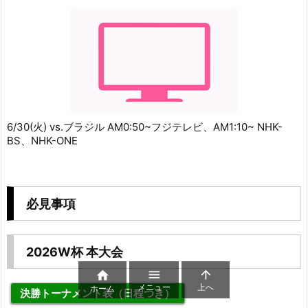
6/30(火) vs.ブラジル AM0:50~フジテレビ、AM1:10~ NHK-
BS、NHK-ONE
必見事項
2026W杯 本大会



メニュー
上へ
ホーム
決勝トーナメント表（日程つき）