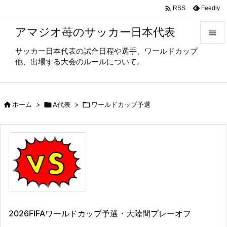

Feedly
RSS
アマジオ苺のサッカー日本代表

サッカー日本代表の試合日程や選手、ワールドカップ

他、出場する大会のルールについて。
メニュ

サイド

ホーム
>

A代表
>

ワールドカップ予選

前へ

次へ

検索
2026FIFAワールドカップ予選・大陸間プレーオフ