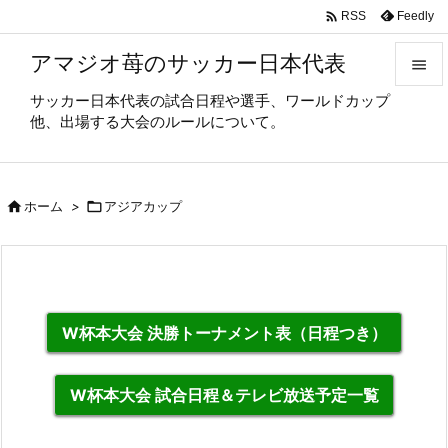

Feedly
RSS
アマジオ苺のサッカー日本代表

サッカー日本代表の試合日程や選手、ワールドカップ

他、出場する大会のルールについて。
メニュ

サイド

ホーム
>

アジアカップ

前へ

次へ

W杯本大会 決勝トーナメント表（日程つき）
検索
W杯本大会 試合日程＆テレビ放送予定一覧