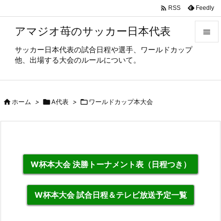

Feedly
RSS
アマジオ苺のサッカー日本代表

サッカー日本代表の試合日程や選手、ワールドカップ

他、出場する大会のルールについて。
メニュ

サイド

ホーム
>

A代表
>

ワールドカップ本大会

前へ

次へ

W杯本大会 決勝トーナメント表（日程つき）
検索
W杯本大会 試合日程＆テレビ放送予定一覧