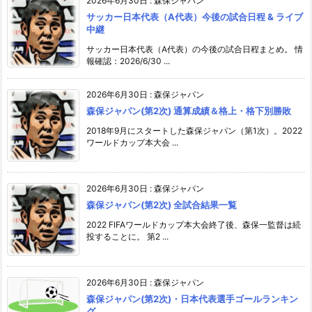
2026年6月30日
:
森保ジャパン
サッカー日本代表（A代表）今後の試合日程 & ライブ
中継
サッカー日本代表（A代表）の今後の試合日程まとめ。 情
報確認：2026/6/30 ...
2026年6月30日
:
森保ジャパン
森保ジャパン(第2次) 通算成績＆格上・格下別勝敗
2018年9月にスタートした森保ジャパン（第1次）。2022
ワールドカップ本大会 ...
2026年6月30日
:
森保ジャパン
森保ジャパン(第2次) 全試合結果一覧
2022 FIFAワールドカップ本大会終了後、森保一監督は続
投することに。 第2 ...
2026年6月30日
:
森保ジャパン
森保ジャパン(第2次)・日本代表選手ゴールランキン
グ