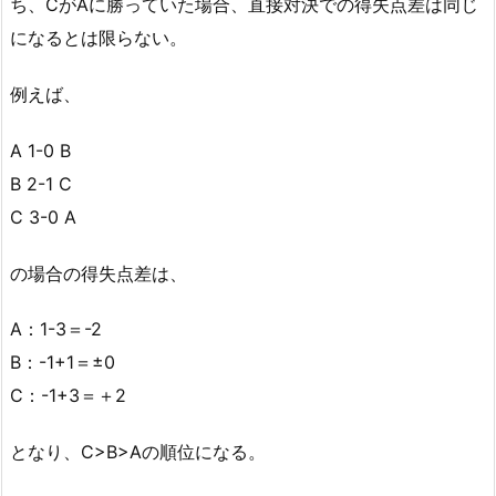
ち、CがAに勝っていた場合、直接対決での得失点差は同じ
になるとは限らない。
例えば、
A 1-0 B
B 2-1 C
C 3-0 A
の場合の得失点差は、
A：1-3＝-2
B：-1+1＝±0
C：-1+3＝＋2
となり、C>B>Aの順位になる。