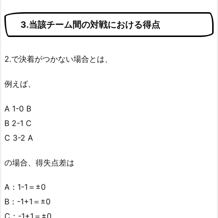
3.当該チーム間の対戦における得点
2.で決着がつかない場合とは、
例えば、
A 1-0 B
B 2-1 C
C 3-2 A
の場合、得失点差は
A：1-1＝±0
B：-1+1＝±0
C：-1+1＝±0