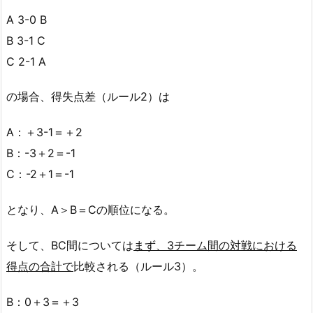
A 3-0 B
B 3-1 C
C 2-1 A
の場合、得失点差（ルール2）は
A：＋3-1＝＋2
B：-3＋2＝-1
C：-2＋1＝-1
となり、A＞B＝Cの順位になる。
そして、BC間については
まず、3チーム間の対戦における
得点の合計で
比較される（ルール3）。
B：0＋3＝＋3