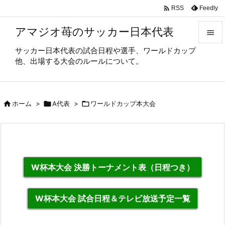

Feedly
RSS
アマジオ苺のサッカー日本代表

サッカー日本代表の試合日程や選手、ワールドカップ

他、出場する大会のルールについて。
メニュ

サイド

ホーム
>

A代表
>

ワールドカップ本大会

前へ

次へ

W杯本大会 決勝トーナメント表（日程つき）
検索
W杯本大会 試合日程＆テレビ放送予定一覧