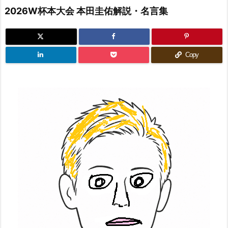
2026W杯本大会 本田圭佑解説・名言集
Copy