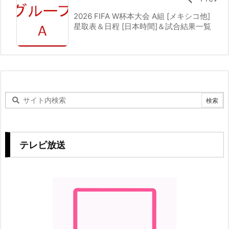
2026 FIFA W杯本大会 A組 [メキシコ他]
星取表＆日程 [日本時間]＆試合結果一覧
テレビ放送