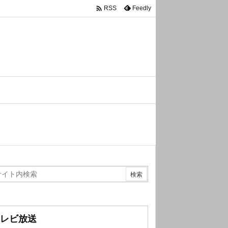

Feedly
RSS
レビ放送