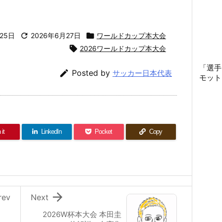
25日

2026年6月27日

ワールドカップ本大会

2026ワールドカップ本大会
「選手

Posted by
サッカー日本代表
モット
 it
LinkedIn
Pocket
Copy

rev
Next
C
2026W杯本大会 本田圭