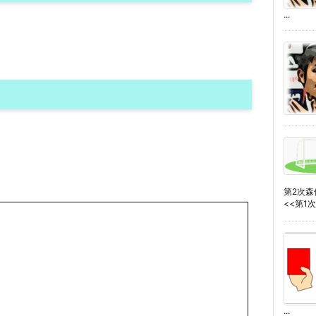
...
第2次
<<第1次森
...