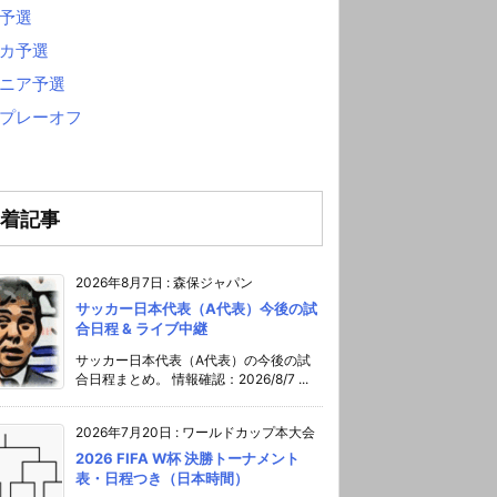
予選
カ予選
ニア予選
プレーオフ
着記事
2026年8月7日
:
森保ジャパン
サッカー日本代表（A代表）今後の試
合日程 & ライブ中継
サッカー日本代表（A代表）の今後の試
合日程まとめ。 情報確認：2026/8/7 ...
2026年7月20日
:
ワールドカップ本大会
2026 FIFA W杯 決勝トーナメント
表・日程つき（日本時間）