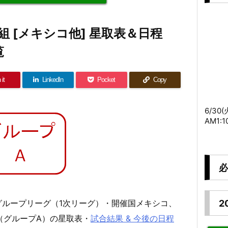
 A組 [メキシコ他] 星取表＆日程
覧
 it
LinkedIn
Pocket
Copy
6/30
AM1:
必
2
のグループリーグ（1次リーグ）・開催国メキシコ、
（グループA）の星取表・
試合結果 & 今後の日程