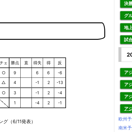
決
グ
地
試
2
チェ
勝点
直
得失
得
反
アジ
○
9
6
6
-6
△
4
-1
2
-13
アジ
○
3
-1
2
-4
ア
1
-4
2
-1
ア
欧州予
ング（6/11発表）
南米予