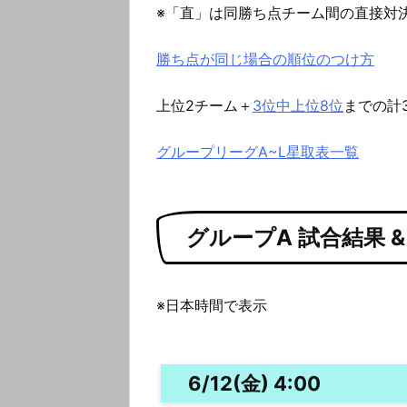
※「直」は同勝ち点チーム間の直接対
勝ち点が同じ場合の順位のつけ方
上位2チーム＋
3位中上位8位
までの計
グループリーグA~L星取表一覧
グループA 試合結果 
※日本時間で表示
6/12(金) 4:00