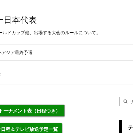
ー日本代表
ールドカップ他、出場する大会のルールについて。
杯アジア最終予選
会
勝トーナメント表（日程つき）
テ
合日程＆テレビ放送予定一覧