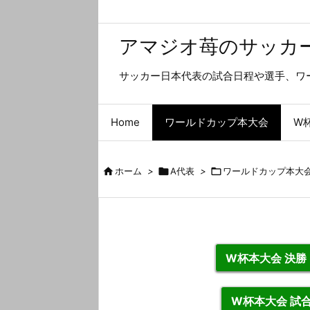
アマジオ苺のサッカ
サッカー日本代表の試合日程や選手、ワ
Home
ワールドカップ本大会
W

ホーム
>

A代表
>

ワールドカップ本大
W杯本大会 決
W杯本大会 試