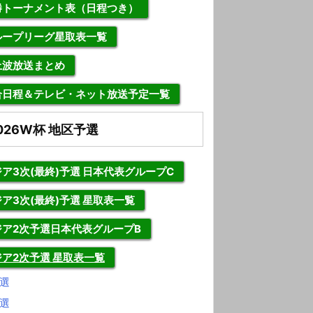
勝トーナメント表（日程つき）
ループリーグ星取表一覧
上波放送まとめ
合日程＆テレビ・ネット放送予定一覧
026W杯 地区予選
ア3次(最終)予選 日本代表グループC
ア3次(最終)予選 星取表一覧
ジア2次予選日本代表グループB
ジア2次予選 星取表一覧
選
選