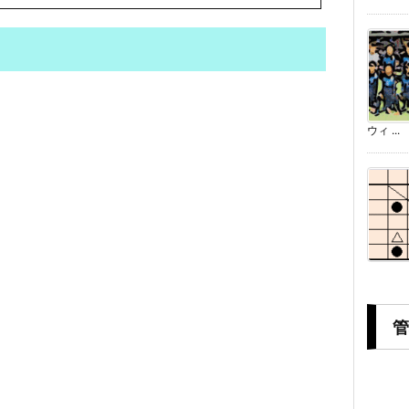
ウィ ...
管