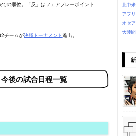
決での順位。「反」はフェアプレーポイント
北中米
アフリ
オセア
大陸間
32チームが
決勝トーナメント
進出。
新
& 今後の試合日程一覧