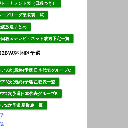
勝トーナメント表（日程つき）
ループリーグ星取表一覧
上波放送まとめ
合日程＆テレビ・ネット放送予定一覧
026W杯 地区予選
ア3次(最終)予選 日本代表グループC
ア3次(最終)予選 星取表一覧
ジア2次予選日本代表グループB
ジア2次予選 星取表一覧
選
選