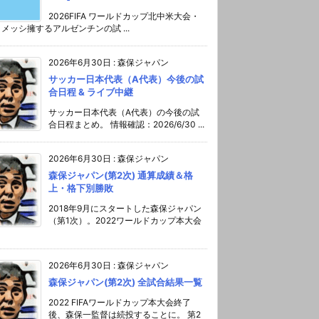
2026FIFA ワールドカップ北中米大会・
メッシ擁するアルゼンチンの試 ...
2026年6月30日
:
森保ジャパン
サッカー日本代表（A代表）今後の試
合日程 & ライブ中継
サッカー日本代表（A代表）の今後の試
合日程まとめ。 情報確認：2026/6/30 ...
2026年6月30日
:
森保ジャパン
森保ジャパン(第2次) 通算成績＆格
上・格下別勝敗
2018年9月にスタートした森保ジャパン
（第1次）。2022ワールドカップ本大会
2026年6月30日
:
森保ジャパン
森保ジャパン(第2次) 全試合結果一覧
2022 FIFAワールドカップ本大会終了
後、森保一監督は続投することに。 第2