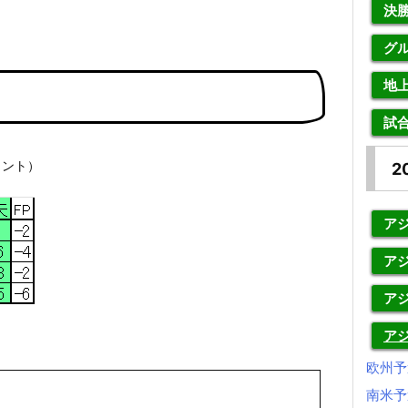
決
グ
地
試
イント）
2
アジ
アジ
ア
ア
欧州予
南米予