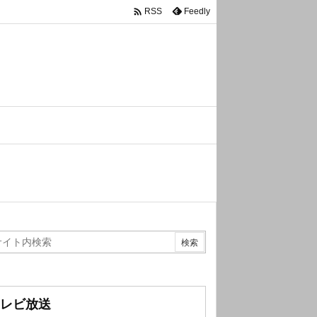

Feedly
RSS
レビ放送