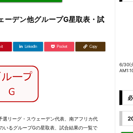
スウェーデン他グループG星取表・試
 it
LinkedIn
Pocket
Copy
6/30
AM1:
必
2
大会予選リーグ・スウェーデン代表、南アフリカ代
のいるグループGの星取表、試合結果の一覧で