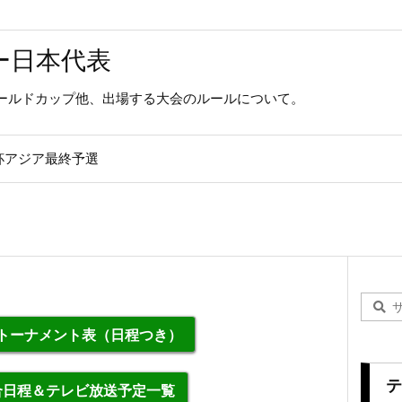
ー日本代表
ールドカップ他、出場する大会のルールについて。
杯アジア最終予選
勝トーナメント表（日程つき）
テ
合日程＆テレビ放送予定一覧