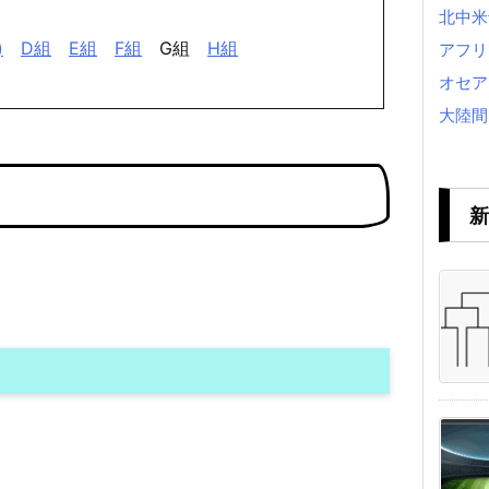
北中米
)
D組
E組
F組
G組
H組
アフリ
オセア
大陸間
新