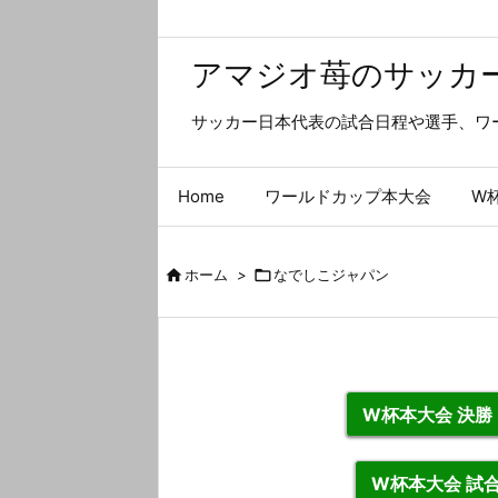
アマジオ苺のサッカ
サッカー日本代表の試合日程や選手、ワ
Home
ワールドカップ本大会
W

ホーム
>

なでしこジャパン
W杯本大会 決
W杯本大会 試