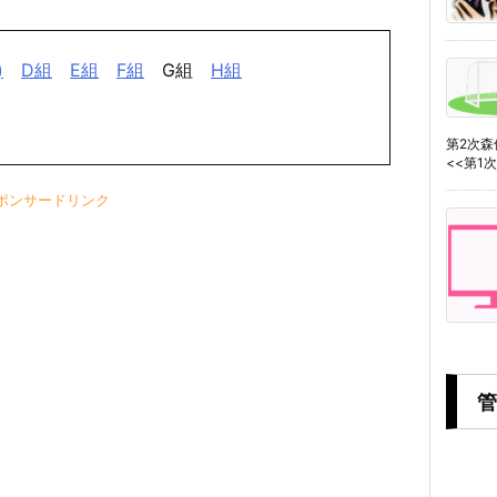
)
D組
E組
F組
G組
H組
第2次
<<第1次森
ポンサードリンク
管