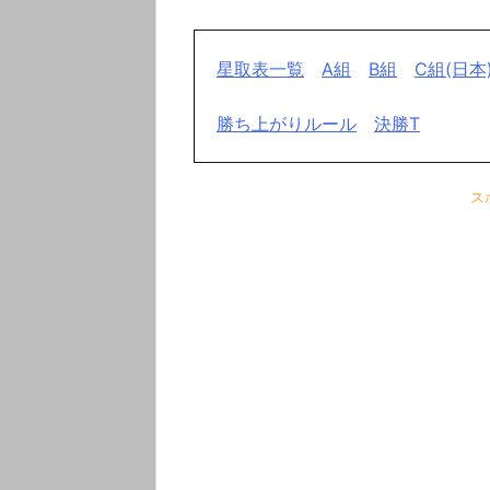
星取表一覧
A組
B組
C組(日本
勝ち上がりルール
決勝T
ス