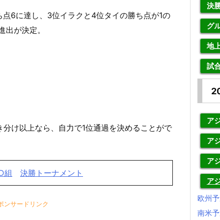
決
点6に達し、3位イラクと4位タイの勝ち点が1の
グ
進出が決定。
地
試
2
アジ
引き分け以上なら、自力で1位通過を決めることがで
アジ
ア
D組
決勝トーナメント
ア
欧州予
ポンサードリンク
南米予