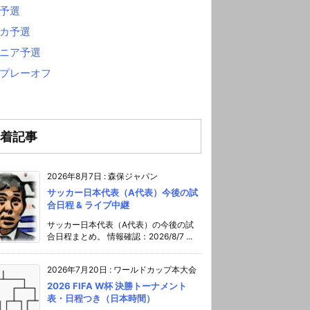
予選
カ予選
ニア予選
プレーオフ
着記事
2026年8月7日
:
森保ジャパン
サッカー日本代表（A代表）今後の試
合日程 & ライブ中継
サッカー日本代表（A代表）の今後の試
合日程まとめ。 情報確認：2026/8/7 ...
2026年7月20日
:
ワールドカップ本大会
2026 FIFA W杯 決勝トーナメント
表・日程つき（日本時間）