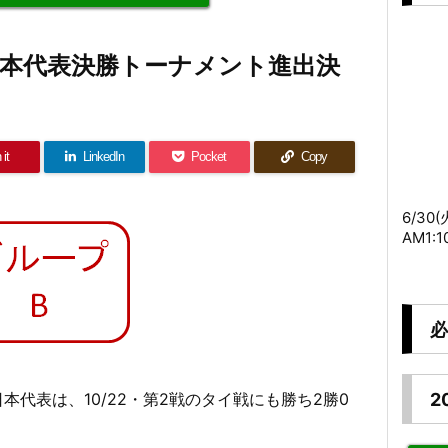
18 日本代表決勝トーナメント進出決
 it
LinkedIn
Pocket
Copy
6/30
AM1:
必
2
の日本代表は、10/22・第2戦のタイ戦にも勝ち2勝0