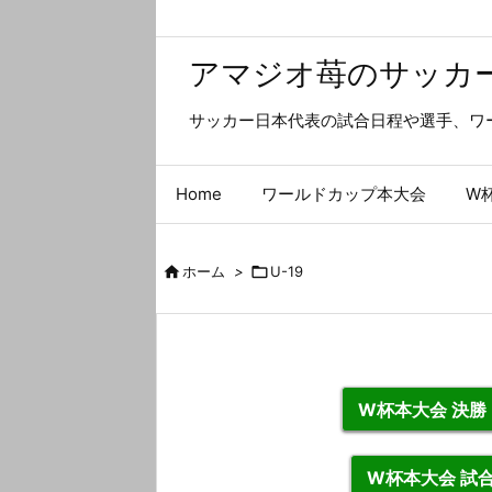
アマジオ苺のサッカ
サッカー日本代表の試合日程や選手、ワ
Home
ワールドカップ本大会
W

ホーム
>

U-19
W杯本大会 決
W杯本大会 試