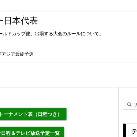
ー日本代表
ールドカップ他、出場する大会のルールについて。
杯アジア最終予選
勝トーナメント表（日程つき）
テ
合日程＆テレビ放送予定一覧