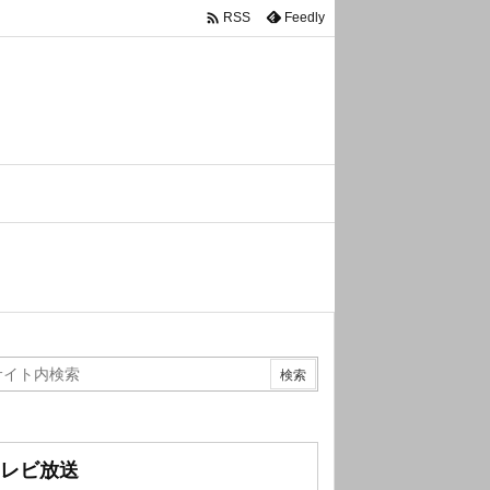

Feedly
RSS
レビ放送