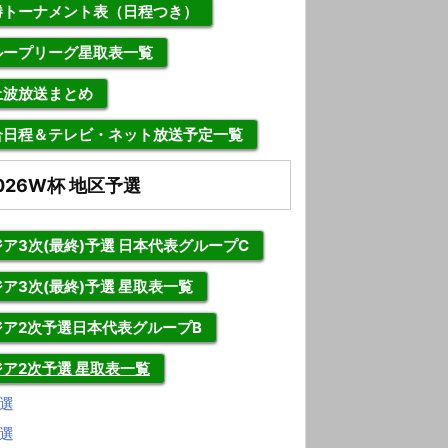
勝トーナメント表（日程つき）
ループリーグ星取表一覧
上波放送まとめ
合日程＆テレビ・ネット放送予定一覧
026W杯 地区予選
ア3次(最終)予選 日本代表グループC
ア3次(最終)予選 星取表一覧
ジア2次予選日本代表グループB
ジア2次予選 星取表一覧
選
選