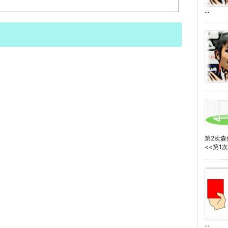
...
第2次
<<第1次森
...