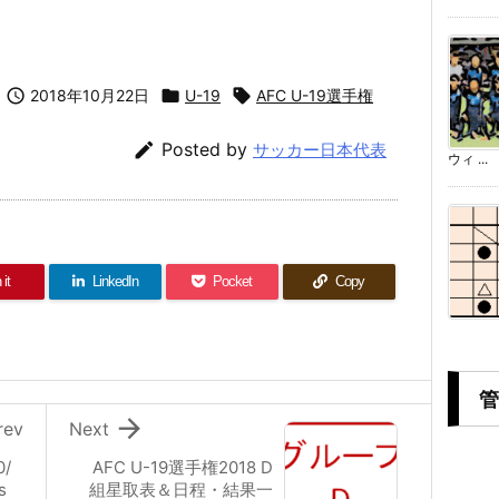

2018年10月22日

U-19

AFC U-19選手権

Posted by
サッカー日本代表
ウィ ...
 it
LinkedIn
Pocket
Copy
管

rev
Next
0/
AFC U-19選手権2018 D
s
組星取表＆日程・結果一