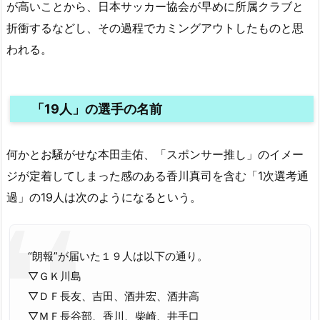
が高いことから、日本サッカー協会が早めに所属クラブと
折衝するなどし、その過程でカミングアウトしたものと思
われる。
「19人」の選手の名前
何かとお騒がせな本田圭佑、「スポンサー推し」のイメー
ジが定着してしまった感のある香川真司を含む「1次選考通
過」の19人は次のようになるという。
“朗報”が届いた１９人は以下の通り。
▽ＧＫ川島
▽ＤＦ長友、吉田、酒井宏、酒井高
▽ＭＦ長谷部、香川、柴崎、井手口