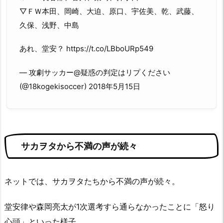
▽ＦＷ本田、岡崎、大迫、原口、宇佐美、乾、武藤、
久保、浅野、中島
あれ、堂安？ https://t.co/LBboURp549
— 攻劇サッカー@疑惑の判定はリプください
(@18kogekisoccer) 2018年5月15日
サカヲタから不満の声が続々
ネットでは、サカヲタたちから不満の声が続々。
堂安律や森岡亮太が1次選考すら通らなかったことに「怒り
心頭」といった様子。