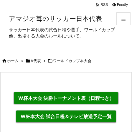

Feedly
RSS
アマジオ苺のサッカー日本代表

サッカー日本代表の試合日程や選手、ワールドカップ

他、出場する大会のルールについて。
メニュ

サイド

ホーム
>

A代表
>

ワールドカップ本大会

前へ

次へ

W杯本大会 決勝トーナメント表（日程つき）
検索
W杯本大会 試合日程＆テレビ放送予定一覧