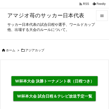

Feedly
RSS
アマジオ苺のサッカー日本代表

サッカー日本代表の試合日程や選手、ワールドカップ

他、出場する大会のルールについて。
メニュ

サイド

ホーム
>

アジアカップ

前へ

次へ

W杯本大会 決勝トーナメント表（日程つき）
検索
W杯本大会 試合日程＆テレビ放送予定一覧