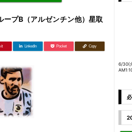
グループB（アルゼンチン他）星取
 it
LinkedIn
Pocket
Copy
6/30
AM1:
必
2