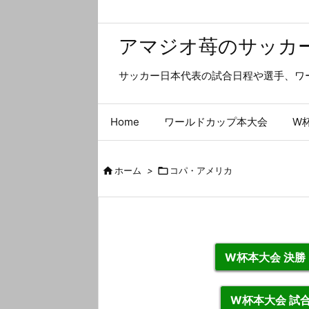
アマジオ苺のサッカ
サッカー日本代表の試合日程や選手、ワ
Home
ワールドカップ本大会
W

ホーム
>

コパ・アメリカ
W杯本大会 決
W杯本大会 試