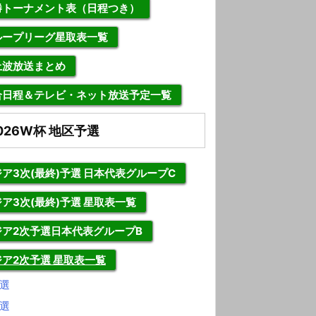
勝トーナメント表（日程つき）
ループリーグ星取表一覧
上波放送まとめ
合日程＆テレビ・ネット放送予定一覧
026W杯 地区予選
ア3次(最終)予選 日本代表グループC
ア3次(最終)予選 星取表一覧
ジア2次予選日本代表グループB
ジア2次予選 星取表一覧
選
選