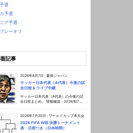
予選
カ予選
ニア予選
プレーオフ
着記事
2026年8月7日
:
森保ジャパン
サッカー日本代表（A代表）今後の試
合日程 & ライブ中継
サッカー日本代表（A代表）の今後の試
合日程まとめ。 情報確認：2026/8/7 ...
2026年7月20日
:
ワールドカップ本大会
2026 FIFA W杯 決勝トーナメント
表・日程つき（日本時間）