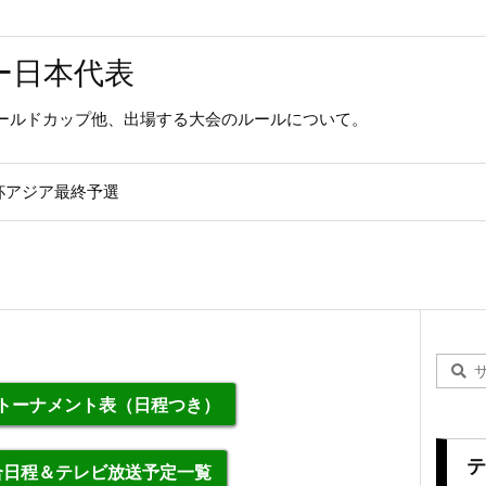
ー日本代表
ールドカップ他、出場する大会のルールについて。
杯アジア最終予選
勝トーナメント表（日程つき）
テ
合日程＆テレビ放送予定一覧