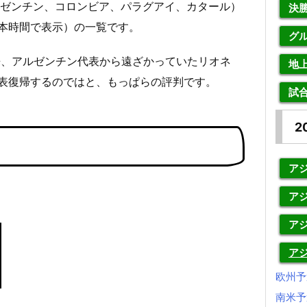
アルゼンチン、コロンビア、パラグアイ、カタール）
決
本時間で表示）の一覧です。
グ
来、アルゼンチン代表から遠ざかっていたリオネ
地
表復帰するのではと、もっぱらの評判です。
試
2
アジ
アジ
ア
ア
欧州予
南米予