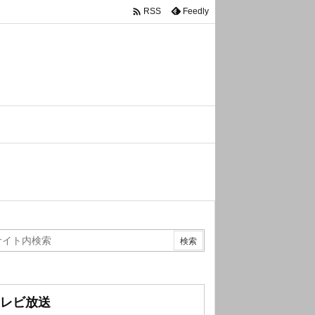

Feedly
RSS
レビ放送