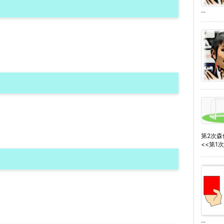
...
第2次
<<第1次森
...