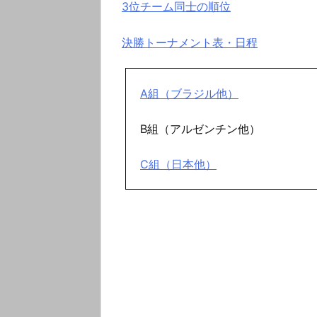
3位チーム同士の順位
決勝トーナメント表・日程
A組（ブラジル他）
B組（アルゼンチン他）
C組（日本他）