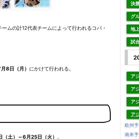
決
グ
チームの計12代表チームによって行われるコパ・
地
試
2
7月8日（月）
にかけて行われる。
アジ
アジ
ア
ア
欧州予
南米予
日（土）～6月25日（火）
。