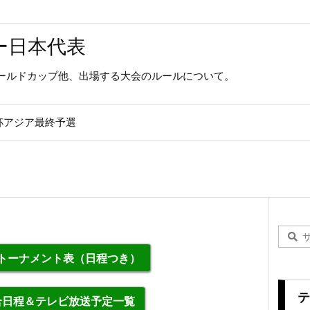
ー日本代表
ールドカップ他、出場する大会のルールについて。
杯アジア最終予選
勝トーナメント表（日程つき）
テ
合日程＆テレビ放送予定一覧