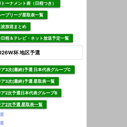
勝トーナメント表（日程つき）
ループリーグ星取表一覧
上波放送まとめ
合日程＆テレビ・ネット放送予定一覧
026W杯 地区予選
ア3次(最終)予選 日本代表グループC
ア3次(最終)予選 星取表一覧
ジア2次予選日本代表グループB
ジア2次予選 星取表一覧
選
選