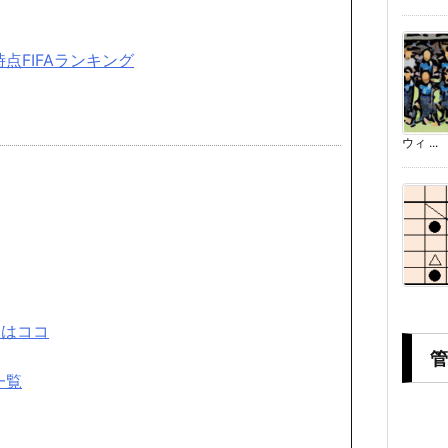
点FIFAランキング
ウィ ...
表はココ
管
一覧