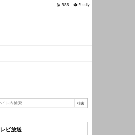

Feedly
RSS
レビ放送