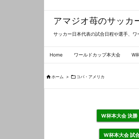
アマジオ苺のサッカ
サッカー日本代表の試合日程や選手、ワ
Home
ワールドカップ本大会
W

ホーム
>

コパ・アメリカ
W杯本大会 決
W杯本大会 試