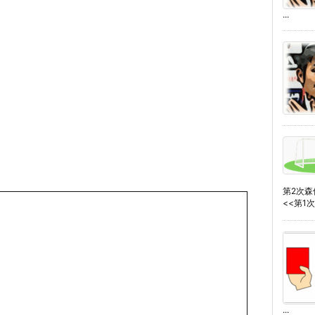
...
第2次
<<第1次森
...