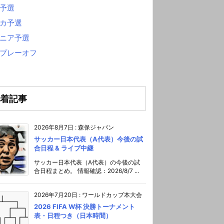
予選
カ予選
ニア予選
プレーオフ
着記事
2026年8月7日
:
森保ジャパン
サッカー日本代表（A代表）今後の試
合日程 & ライブ中継
サッカー日本代表（A代表）の今後の試
合日程まとめ。 情報確認：2026/8/7 ...
2026年7月20日
:
ワールドカップ本大会
2026 FIFA W杯 決勝トーナメント
表・日程つき（日本時間）