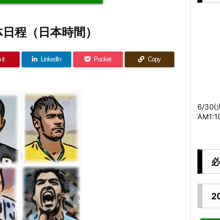
体日程（日本時間）
 it
LinkedIn
Pocket
Copy
6/30
AM1:
必
2