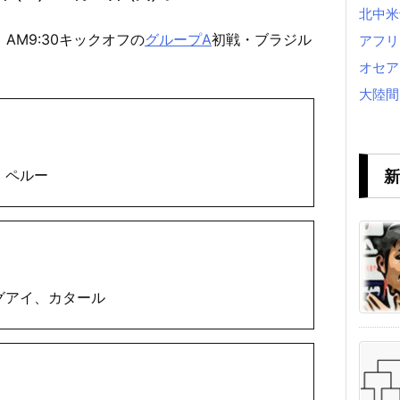
北中米
AM9:30キックオフの
グループA
初戦・ブラジル
アフリ
オセア
大陸間
、ペルー
新
グアイ、カタール