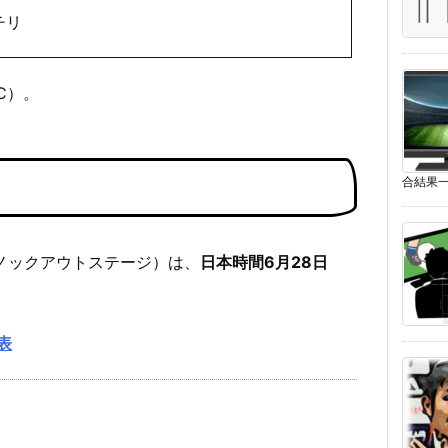
チリ
C）。
合結果一
ge ノックアウトステージ）は、
日本時間6月28日
表