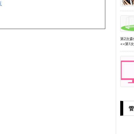
覧
第2次
<<第1次森
管