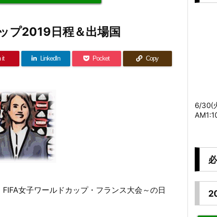
プ2019日程＆出場国
 it
LinkedIn
Pocket
Copy
6/30
AM1:
必
 FIFA女子ワールドカップ・フランス大会～の日
2