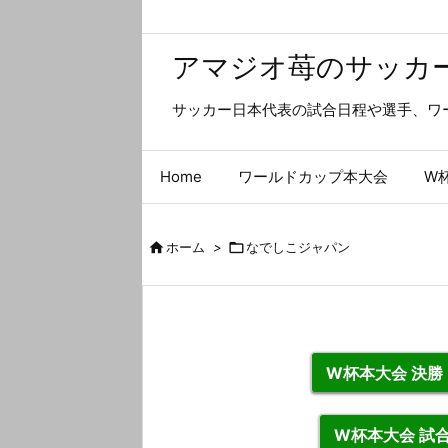
アマジオ苺のサッカ
サッカー日本代表の試合日程や選手、ワ
Home
ワールドカップ本大会
W

ホーム
>

なでしこジャパン
W杯本大会 決
W杯本大会 試