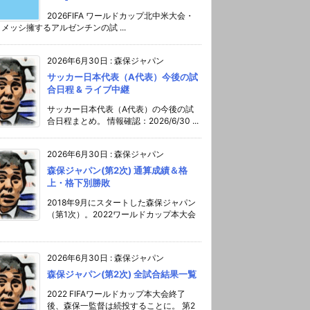
2026FIFA ワールドカップ北中米大会・
メッシ擁するアルゼンチンの試 ...
2026年6月30日
:
森保ジャパン
サッカー日本代表（A代表）今後の試
合日程 & ライブ中継
サッカー日本代表（A代表）の今後の試
合日程まとめ。 情報確認：2026/6/30 ...
2026年6月30日
:
森保ジャパン
森保ジャパン(第2次) 通算成績＆格
上・格下別勝敗
2018年9月にスタートした森保ジャパン
（第1次）。2022ワールドカップ本大会
2026年6月30日
:
森保ジャパン
森保ジャパン(第2次) 全試合結果一覧
2022 FIFAワールドカップ本大会終了
後、森保一監督は続投することに。 第2