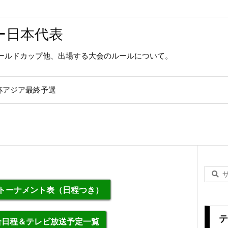
ー日本代表
ールドカップ他、出場する大会のルールについて。
杯アジア最終予選
勝トーナメント表（日程つき）
テ
合日程＆テレビ放送予定一覧