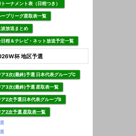
勝トーナメント表（日程つき）
ループリーグ星取表一覧
上波放送まとめ
合日程＆テレビ・ネット放送予定一覧
026W杯 地区予選
ア3次(最終)予選 日本代表グループC
ア3次(最終)予選 星取表一覧
ジア2次予選日本代表グループB
ジア2次予選 星取表一覧
選
選