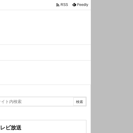

Feedly
RSS
レビ放送