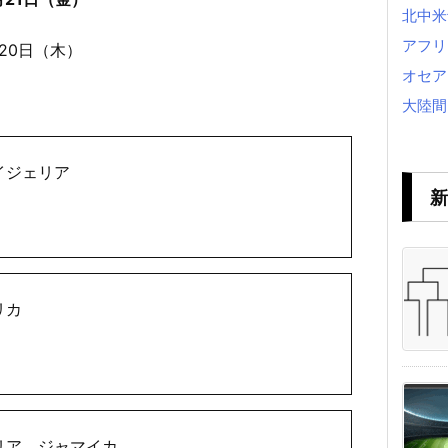
北中米
アフリ
20日（木）
オセア
大陸間
イジェリア
新
リカ
リア、ジャマイカ