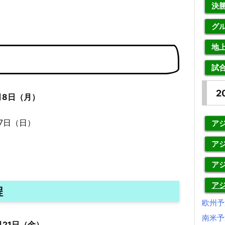
決
グ
地
試
2
月8日（月）
月7日（日）
アジ
アジ
ア
ア
程
欧州予
南米予
月21日（金）