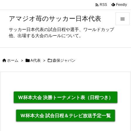

Feedly
RSS
アマジオ苺のサッカー日本代表

サッカー日本代表の試合日程や選手、ワールドカップ

他、出場する大会のルールについて。
メニュ

サイド

ホーム
>

A代表
>

森保ジャパン

前へ

次へ

W杯本大会 決勝トーナメント表（日程つき）
検索
W杯本大会 試合日程＆テレビ放送予定一覧