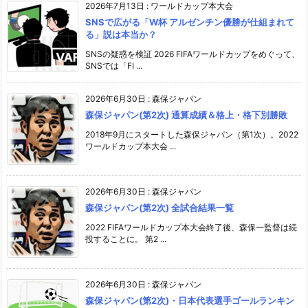
2026年7月13日
:
ワールドカップ本大会
SNSで広がる「W杯 アルゼンチン優勝が仕組まれて
る」説は本当か？
SNSの疑惑を検証 2026 FIFAワールドカップをめぐって、
SNSでは「FI ...
2026年6月30日
:
森保ジャパン
森保ジャパン(第2次) 通算成績＆格上・格下別勝敗
2018年9月にスタートした森保ジャパン（第1次）。2022
ワールドカップ本大会 ...
2026年6月30日
:
森保ジャパン
森保ジャパン(第2次) 全試合結果一覧
2022 FIFAワールドカップ本大会終了後、森保一監督は続
投することに。 第2 ...
2026年6月30日
:
森保ジャパン
森保ジャパン(第2次)・日本代表選手ゴールランキン