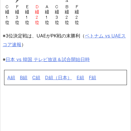
※3位決定戦は、UAEがPK戦の末勝利（
ベトナム vs UAEス
コア速報
）
※
日本 vs 韓国 テレビ放送＆試合開始日時
A組
B組
C組
D組（日本）
E組
F組