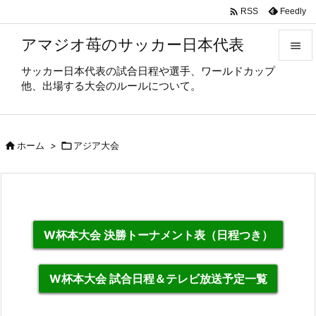

Feedly
RSS
アマジオ苺のサッカー日本代表

サッカー日本代表の試合日程や選手、ワールドカップ

他、出場する大会のルールについて。
メニュ

サイド

ホーム
>

アジア大会

前へ

次へ

W杯本大会 決勝トーナメント表（日程つき）
検索
W杯本大会 試合日程＆テレビ放送予定一覧