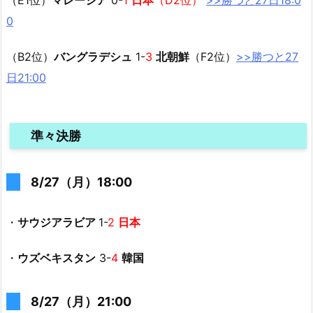
（E1位）
マレーシア
0-
1
日本
（D2位）
>>勝つと27日18:0
0
（B2位）
バングラデシュ
1-
3
北朝鮮
（F2位）
>>勝つと27
日21:00
準々決勝
8/27（月）18:00
・
サウジアラビア
1-
2
日本
・
ウズベキスタン
3-
4
韓国
8/27（月）21:00