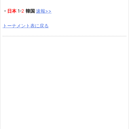
・
日本
1-
2
韓国
速報>>
トーナメント表に戻る