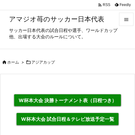

Feedly
RSS
アマジオ苺のサッカー日本代表

サッカー日本代表の試合日程や選手、ワールドカップ

他、出場する大会のルールについて。
メニュ

サイド

ホーム
>

アジアカップ

前へ

次へ

W杯本大会 決勝トーナメント表（日程つき）
検索
W杯本大会 試合日程＆テレビ放送予定一覧