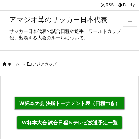

Feedly
RSS
アマジオ苺のサッカー日本代表

サッカー日本代表の試合日程や選手、ワールドカップ

他、出場する大会のルールについて。
メニュ

サイド

ホーム
>

アジアカップ

前へ

次へ

W杯本大会 決勝トーナメント表（日程つき）
検索
W杯本大会 試合日程＆テレビ放送予定一覧