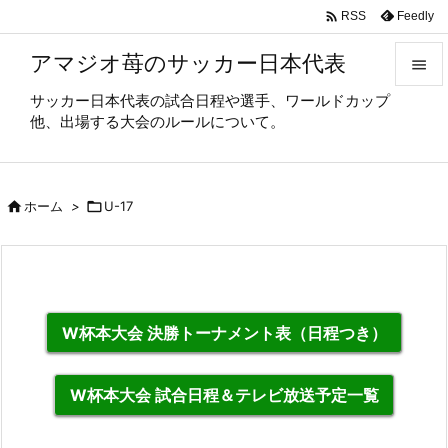

Feedly
RSS
アマジオ苺のサッカー日本代表

サッカー日本代表の試合日程や選手、ワールドカップ

他、出場する大会のルールについて。
メニュ

サイド

ホーム
>

U-17

前へ

次へ

W杯本大会 決勝トーナメント表（日程つき）
検索
W杯本大会 試合日程＆テレビ放送予定一覧