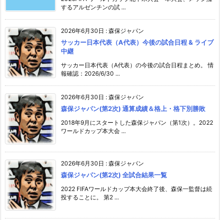
するアルゼンチンの試 ...
2026年6月30日
:
森保ジャパン
サッカー日本代表（A代表）今後の試合日程 & ライブ
中継
サッカー日本代表（A代表）の今後の試合日程まとめ。 情
報確認：2026/6/30 ...
2026年6月30日
:
森保ジャパン
森保ジャパン(第2次) 通算成績＆格上・格下別勝敗
2018年9月にスタートした森保ジャパン（第1次）。2022
ワールドカップ本大会 ...
2026年6月30日
:
森保ジャパン
森保ジャパン(第2次) 全試合結果一覧
2022 FIFAワールドカップ本大会終了後、森保一監督は続
投することに。 第2 ...