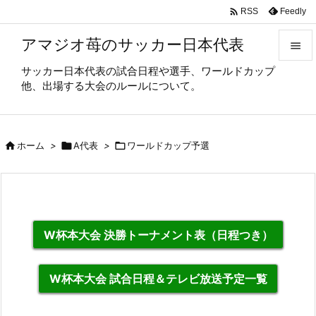

Feedly
RSS
アマジオ苺のサッカー日本代表

サッカー日本代表の試合日程や選手、ワールドカップ

他、出場する大会のルールについて。
メニュ

サイド

ホーム
>

A代表
>

ワールドカップ予選

前へ

次へ

W杯本大会 決勝トーナメント表（日程つき）
検索
W杯本大会 試合日程＆テレビ放送予定一覧