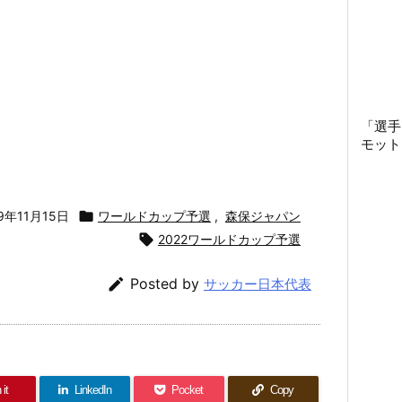
「選手
モット
19年11月15日

ワールドカップ予選
,
森保ジャパン

2022ワールドカップ予選

Posted by
サッカー日本代表
 it
LinkedIn
Pocket
Copy