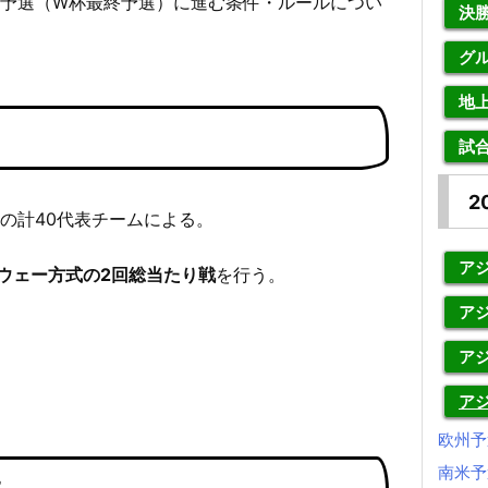
次予選（W杯最終予選）に進む条件・ルールについ
決
グ
地
試
2
の計40代表チームによる。
アジ
ウェー方式の2回総当たり戦
を行う。
アジ
ア
ア
欧州予
南米予