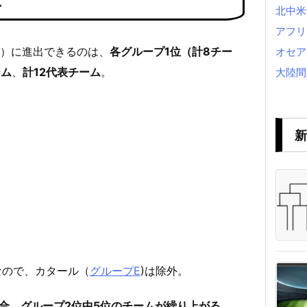
に
北中米
アフリ
選）に進出できるのは、
各グループ1位（計8チー
オセア
ーム
、
計12代表チーム
。
大陸間
新
なので、カタール（
グループE
)は除外。
合、グループ2位中5位のチームが繰り上がる
。