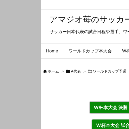
アマジオ苺のサッカ
サッカー日本代表の試合日程や選手、ワ
Home
ワールドカップ本大会
W

ホーム
>

A代表
>

ワールドカップ予選
W杯本大会 決
W杯本大会 試