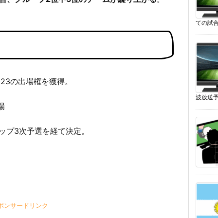
ての試合
023の出場権を獲得。
波放送予
場
ップ3次予選を経て決定。
ポンサードリンク