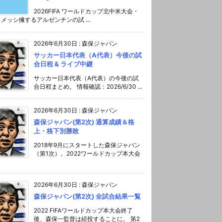
2026FIFA ワールドカップ北中米大会・
メッシ擁するアルゼンチンの試 ...
2026年6月30日
:
森保ジャパン
サッカー日本代表（A代表）今後の試
合日程 & ライブ中継
サッカー日本代表（A代表）の今後の試
合日程まとめ。 情報確認：2026/6/30 ...
2026年6月30日
:
森保ジャパン
森保ジャパン(第2次) 通算成績＆格
上・格下別勝敗
2018年9月にスタートした森保ジャパン
（第1次）。2022ワールドカップ本大会
2026年6月30日
:
森保ジャパン
森保ジャパン(第2次) 全試合結果一覧
2022 FIFAワールドカップ本大会終了
後、森保一監督は続投することに。 第2