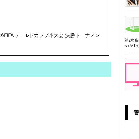
ル 2026FIFAワールドカップ本大会 決勝トーナメン
第2次
<<第1次森
管