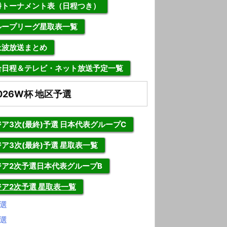
勝トーナメント表（日程つき）
ループリーグ星取表一覧
上波放送まとめ
合日程＆テレビ・ネット放送予定一覧
026W杯 地区予選
ア3次(最終)予選 日本代表グループC
ア3次(最終)予選 星取表一覧
ジア2次予選日本代表グループB
ジア2次予選 星取表一覧
選
選