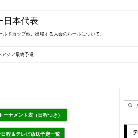
ー日本代表
ールドカップ他、出場する大会のルールについて。
杯アジア最終予選
勝トーナメント表（日程つき）
テ
合日程＆テレビ放送予定一覧