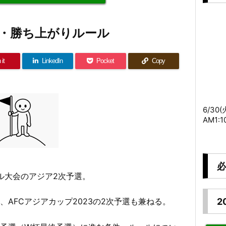
選・勝ち上がりルール
 it
LinkedIn
Pocket
Copy
6/30
AM1:
必
ール大会のアジア2次予選。
2
、AFCアジアカップ2023の2次予選も兼ねる。