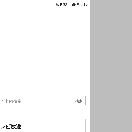

Feedly
RSS
レビ放送