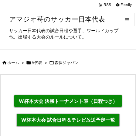

Feedly
RSS
アマジオ苺のサッカー日本代表

サッカー日本代表の試合日程や選手、ワールドカップ

他、出場する大会のルールについて。
メニュ

サイド

ホーム
>

A代表
>

森保ジャパン

前へ

次へ

W杯本大会 決勝トーナメント表（日程つき）
検索
W杯本大会 試合日程＆テレビ放送予定一覧