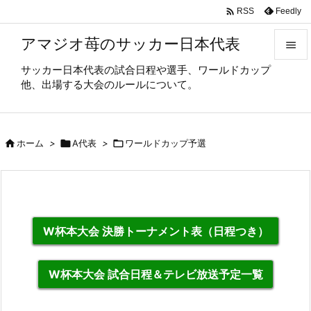

Feedly
RSS
アマジオ苺のサッカー日本代表

サッカー日本代表の試合日程や選手、ワールドカップ

他、出場する大会のルールについて。
メニュ

サイド

ホーム
>

A代表
>

ワールドカップ予選

前へ

次へ

W杯本大会 決勝トーナメント表（日程つき）
検索
W杯本大会 試合日程＆テレビ放送予定一覧