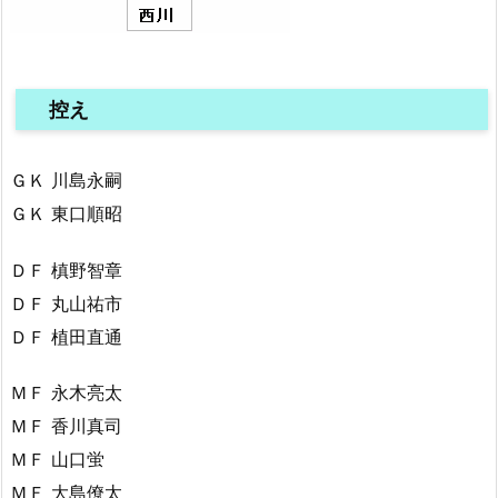
控え
ＧＫ 川島永嗣
ＧＫ 東口順昭
ＤＦ 槙野智章
ＤＦ 丸山祐市
ＤＦ 植田直通
ＭＦ 永木亮太
ＭＦ 香川真司
ＭＦ 山口蛍
ＭＦ 大島僚太