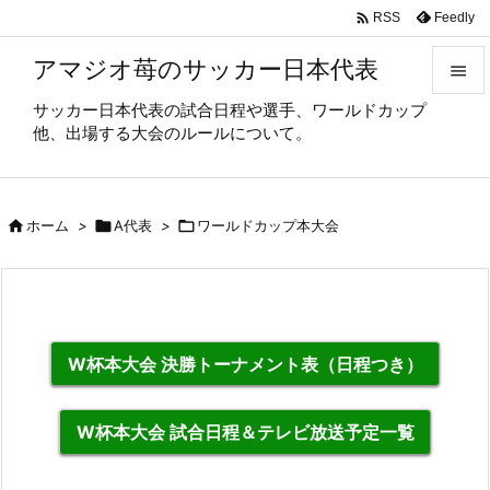

Feedly
RSS
アマジオ苺のサッカー日本代表

サッカー日本代表の試合日程や選手、ワールドカップ

他、出場する大会のルールについて。
メニュ

サイド

ホーム
>

A代表
>

ワールドカップ本大会

前へ

次へ

W杯本大会 決勝トーナメント表（日程つき）
検索
W杯本大会 試合日程＆テレビ放送予定一覧