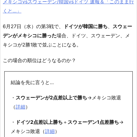
メキシコvsスウェーデン/韓国vsドイツ 速報＆「このまま行
くと…」
6月27日（水）の第3戦で、
ドイツが韓国に勝ち
、
スウェー
デンがメキシコに勝った
場合、ドイツ、スウェーデン、メ
キシコが2勝1敗で並ぶことになる。
この場合の順位はどうなるのか？
結論を先に言うと…
・
スウェーデンが2点差以上で勝ち
→メキシコ敗退
（
詳細
）
・
ドイツ2点差以上勝ち
＋
スウェーデン1点差勝ち
→
メキシコ敗退（
詳細
）