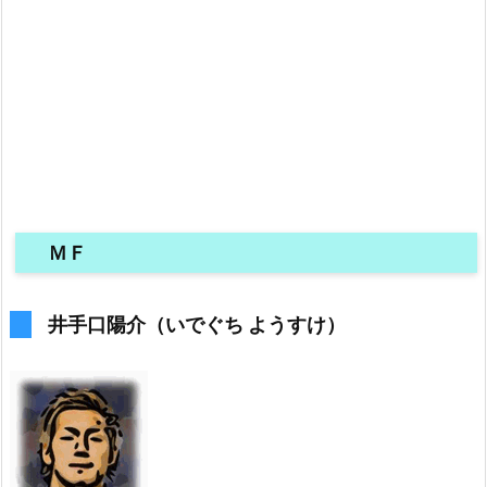
ＭＦ
井手口陽介（いでぐち ようすけ）