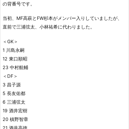
の背番号です。
当初、MF高萩とFW杉本がメンバー入りしていましたが、
直前で三浦弦太、小林祐希に代わりました。
＜GK＞
1 川島永嗣
12 東口順昭
23 中村航輔
＜DF＞
3 昌子源
5 長友佑都
6 三浦弦太
19 酒井宏樹
20 槙野智章
21 酒井高徳