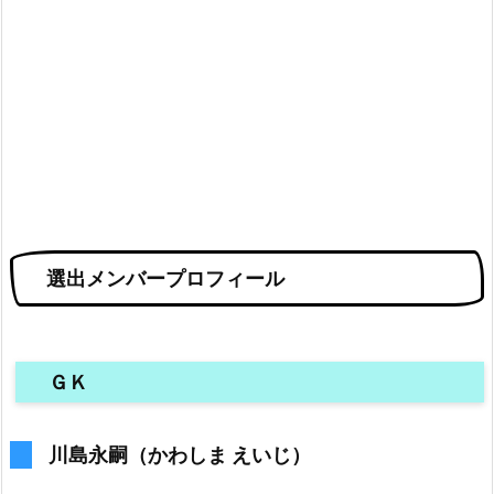
選出メンバープロフィール
ＧＫ
川島永嗣（かわしま えいじ）