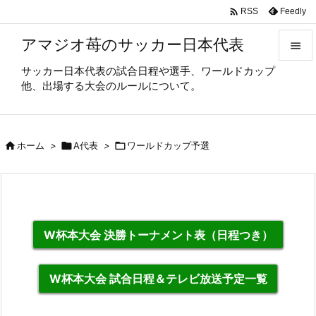

Feedly
RSS
アマジオ苺のサッカー日本代表

サッカー日本代表の試合日程や選手、ワールドカップ

他、出場する大会のルールについて。
メニュ

サイド

ホーム
>

A代表
>

ワールドカップ予選

前へ

次へ

W杯本大会 決勝トーナメント表（日程つき）
検索
W杯本大会 試合日程＆テレビ放送予定一覧