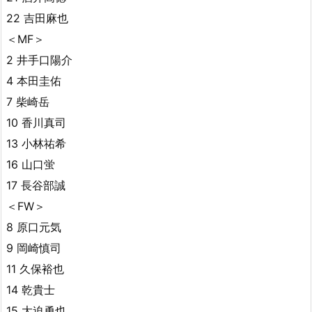
22 吉田麻也
＜MF＞
2 井手口陽介
4 本田圭佑
7 柴崎岳
10 香川真司
13 小林祐希
16 山口蛍
17 長谷部誠
＜FW＞
8 原口元気
9 岡崎慎司
11 久保裕也
14 乾貴士
15 大迫勇也