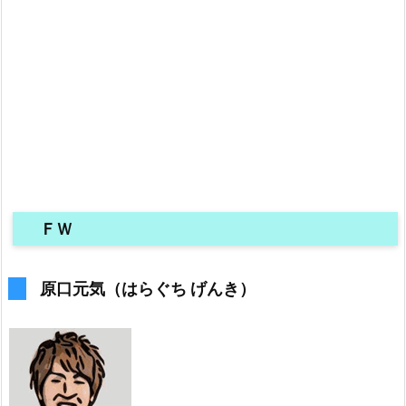
ＦＷ
原口元気（はらぐち げんき）