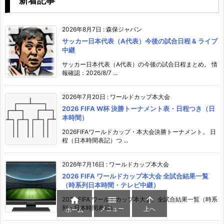
新着記事
2026年8月7日
:
森保ジャパン
サッカー日本代表（A代表）今後の試合日程 & ライブ
中継
サッカー日本代表（A代表）の今後の試合日程まとめ。 情
報確認：2026/8/7 ...
2026年7月20日
:
ワールドカップ本大会
2026 FIFA W杯 決勝トーナメント表・日程つき（日
本時間）
2026FIFAワールドカップ・本大会決勝トーナメント。 日
程（日本時間表記）つ ...
2026年7月16日
:
ワールドカップ本大会
2026 FIFA ワールドカップ本大会 全試合結果一覧
（時系列日本時間・テレビ中継）



2026 FIFA ワールドカップ本大会、全試合結果一覧（時系
列・日本時間表示） ...
メニュー
上へ
ホーム