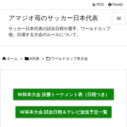

Feedly
RSS
アマジオ苺のサッカー日本代表

サッカー日本代表の試合日程や選手、ワールドカップ

他、出場する大会のルールについて。
メニュ

サイド

ホーム
>

A代表
>

ワールドカップ本大会

前へ

次へ

W杯本大会 決勝トーナメント表（日程つき）
検索
W杯本大会 試合日程＆テレビ放送予定一覧