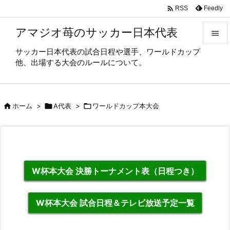

Feedly
RSS
アマジオ苺のサッカー日本代表

サッカー日本代表の試合日程や選手、ワールドカップ

他、出場する大会のルールについて。
メニュ

サイド

ホーム
>

A代表
>

ワールドカップ本大会

前へ

次へ

W杯本大会 決勝トーナメント表（日程つき）
検索
W杯本大会 試合日程＆テレビ放送予定一覧