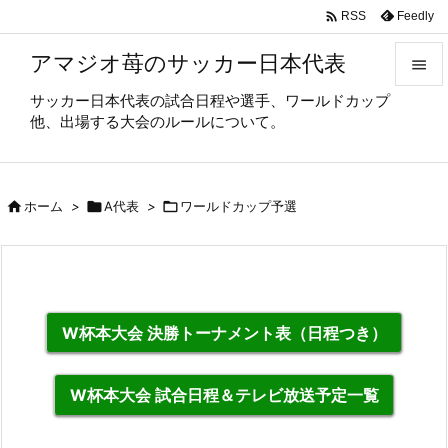

Feedly
RSS
アマジオ苺のサッカー日本代表

サッカー日本代表の試合日程や選手、ワールドカップ

他、出場する大会のルールについて。
メニュ

サイド

ホーム
>

A代表
>

ワールドカップ予選

前へ

次へ

W杯本大会 決勝トーナメント表（日程つき）
検索
W杯本大会 試合日程＆テレビ放送予定一覧