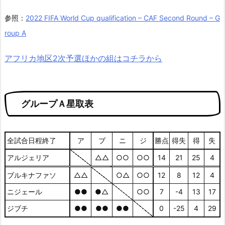
参照：
2022 FIFA World Cup qualification – CAF Second Round – G
roup A
アフリカ地区2次予選ほかの組はコチラから
グループＡ星取表
全試合日程終了
ア
ブ
ニ
ジ
勝点
得失
得
失
アルジェリア
△△
○○
○○
14
21
25
4
ブルキナファソ
△△
○△
○○
12
8
12
4
ニジェール
●●
●△
○○
7
-4
13
17
ジブチ
●●
●●
●●
0
-25
4
29